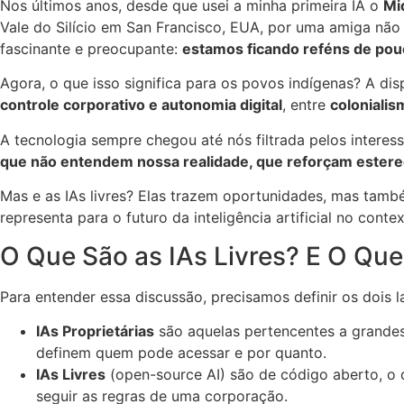
Nos últimos anos, desde que usei a minha primeira IA o
Mi
Vale do Silício em San Francisco, EUA, por uma amiga não 
fascinante e preocupante:
estamos ficando reféns de pou
Agora, o que isso significa para os povos indígenas? A di
controle corporativo e autonomia digital
, entre
colonialis
A tecnologia sempre chegou até nós filtrada pelos interes
que não entendem nossa realidade, que reforçam estereó
Mas e as IAs livres? Elas trazem oportunidades, mas tamb
representa para o futuro da inteligência artificial no cont
O Que São as IAs Livres? E O Que 
Para entender essa discussão, precisamos definir os dois l
IAs Proprietárias
são aquelas pertencentes a grandes
definem quem pode acessar e por quanto.
IAs Livres
(open-source AI) são de código aberto, o q
seguir as regras de uma corporação.