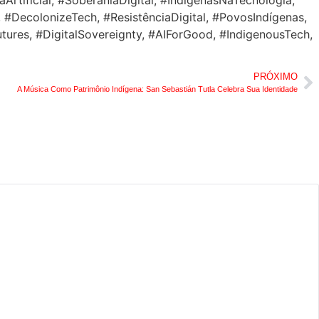
 #DecolonizeTech, #ResistênciaDigital, #PovosIndígenas,
ures, #DigitalSovereignty, #AIForGood, #IndigenousTech,
PRÓXIMO
A Música Como Patrimônio Indígena: San Sebastián Tutla Celebra Sua Identidade