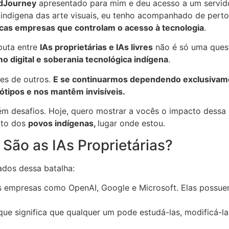
dJourney
apresentado para mim e deu acesso a um servi
indigena das arte visuais, eu tenho acompanhado de perto o
cas empresas que controlam o acesso à tecnologia
.
sputa entre
IAs proprietárias e IAs livres
não é só uma ques
mo digital e soberania tecnológica indígena
.
ses de outros.
E se continuarmos dependendo exclusivamen
tipos e nos mantêm invisíveis.
ém desafios. Hoje, quero mostrar a vocês o impacto dessa 
exto dos
povos indígenas,
lugar onde estou.
São as IAs Proprietárias?
ados dessa batalha:
 empresas como OpenAI, Google e Microsoft. Elas possuem
ue significa que qualquer um pode estudá-las, modificá-l