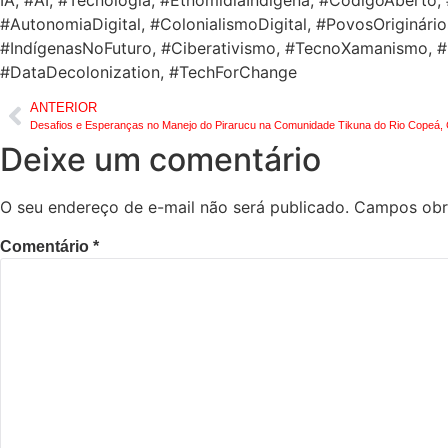
#AutonomiaDigital, #ColonialismoDigital, #PovosOriginári
#IndígenasNoFuturo, #Ciberativismo, #TecnoXamanismo, #Cu
#DataDecolonization, #TechForChange
ANTERIOR
Desafios e Esperanças no Manejo do Pirarucu na Comunidade Tikuna do Rio Copeá,
Deixe um comentário
O seu endereço de e-mail não será publicado.
Campos obr
Comentário
*