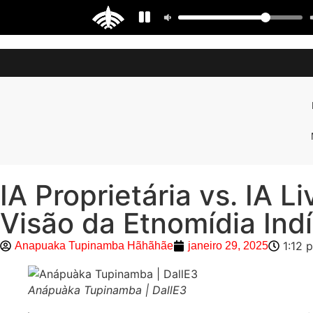
IA Proprietária vs. IA 
Visão da Etnomídia Ind
1:12 
Anapuaka Tupinamba Hãhãhãe
janeiro 29, 2025
Anápuàka Tupinamba | DallE3