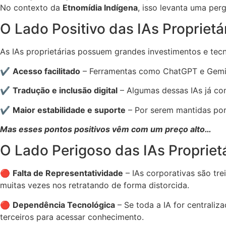
No contexto da
Etnomídia Indígena
, isso levanta uma per
O Lado Positivo das IAs Proprietá
As IAs proprietárias possuem grandes investimentos e tecn
✔
Acesso facilitado
– Ferramentas como ChatGPT e Gemini
✔
Tradução e inclusão digital
– Algumas dessas IAs já com
✔
Maior estabilidade e suporte
– Por serem mantidas por
Mas esses pontos positivos vêm com um preço alto…
O Lado Perigoso das IAs Propriet
🔴
Falta de Representatividade
– IAs corporativas são tr
muitas vezes nos retratando de forma distorcida.
🔴
Dependência Tecnológica
– Se toda a IA for centrali
terceiros para acessar conhecimento.