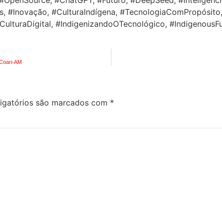
os, #Inovação, #CulturaIndígena, #TecnologiaComPropósito,
lturaDigital, #IndigenizandoOTecnológico, #IndigenousFut
 Coari-AM
igatórios são marcados com
*