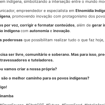
gem indígena, simbolizando a interseção entre o mundo mod
nicador, empreendedor e especialista em
Etnomídia Indíg
dígena
, promovendo inovação com protagonismo dos povos 
tos por voz, corrigir e formatar conteúdos
, além de
gerar 
o indígena
com
autonomia
e
inovação
.
s poderosas
que possibilitam realizar tudo o que faz hoje
cisa ser livre, comunitário e soberano. Mas para isso, pr
travessadores e tuteladores.
u vamos criar a nossa própria?
es são o melhor caminho para os povos indígenas?
igo!
pinamba
#OpenSource, #ChatGPT, #Futuro, #DeepSeed, #InteligênciaA