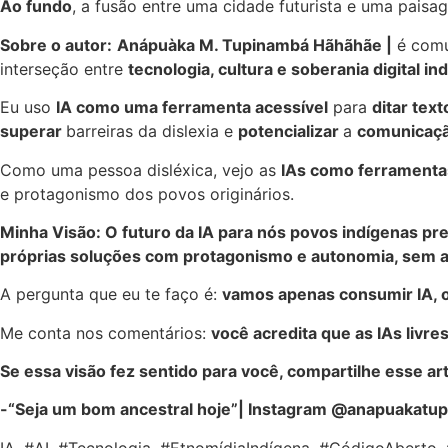
Ao fundo
, a fusão entre uma cidade futurista e uma paisa
Sobre o autor:
Anápuàka M. Tupinambá Hãhãhãe |
é comu
interseção entre
tecnologia, cultura e soberania digital in
Eu uso
IA como uma ferramenta acessível
para
ditar tex
superar
barreiras da dislexia e
potencializar
a
comunicaçã
Como uma pessoa disléxica, vejo as
IAs como ferramenta
e protagonismo dos povos originários.
Minha Visão: O futuro da IA para nós povos indígenas pre
próprias soluções com protagonismo e autonomia, sem a
A pergunta que eu te faço é:
vamos apenas consumir IA, o
Me conta nos comentários:
você acredita que as IAs livr
Se essa visão fez sentido para você, compartilhe esse art
-“Seja um bom ancestral hoje”| Instagram @anapuakatu
IA, #AI, #Tecnologia, #EtnomídiaIndígena, #CódigoAberto, 