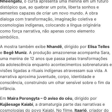
Nheengatu
, o curta apresenta uma menina em um futuro
distópico que, ao quebrar um pote, liberta sonhos e
sementes capazes de criar um novo mundo. A obra
dialoga com transformação, imaginação coletiva e
cosmologias indígenas, colocando a língua originária
como força narrativa, não apenas como elemento
simbólico.
A mostra também exibe
Nhandê
, dirigido por
Elisa Telles
e
Begê Muniz
. A produção amazonense acompanha Sara,
uma menina de 12 anos que passa pelas transformações
da adolescência enquanto acontecimentos sobrenaturais e
visões ligadas a rituais indígenas atravessam sua vida. A
narrativa aproxima juventude, corpo, identidade e
consciência, construindo um olhar sensível sobre o fim da
infância.
Em
Maira Porongyta – O aviso do céu
, dirigido por
Kujãesage Kaiabi
, a dramaturgia parte das narrativas e
cosmologias do povo Kaiabi. No filme,
Itaarió
, criador do