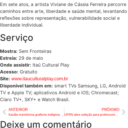
Em sete atos, a artista Viviane de Cássia Ferreira percorre
caminhos entre arte, liberdade e saúde mental, levantando
reflexões sobre representação, vulnerabilidade social e
liberdade individual.
Serviço
Mostra:
Sem Fronteiras
Estreia:
29 de maio
Onde assistir:
Itaú Cultural Play
Acesso:
Gratuito
Site:
www.itauculturalplay.com.br
Disponível também em:
smart TVs Samsung, LG, Android
TV e Apple TV; aplicativos Android e iOS; Chromecast;
Claro TV+, SKY+ e Watch Brasil.
ANTERIOR
PRÓXIMO
Kasãto transforma grafismo indígena em pedagogia da memória e recoloca Pelotas diante de sua presença indígena
UFRN abre seleção para professores visitantes indígenas na Licenciatura em Educação Intercultural Indígena
Deixe um comentário