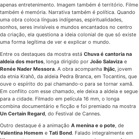
apenas entretenimento. Imagem também é território. Filme
também é memória. Narrativa também é política. Quando
uma obra coloca línguas indígenas, espiritualidades,
sonhos, seres invisíveis e mundos encantados no centro
da criação, ela questiona a ideia colonial de que só existe
uma forma legítima de ver e explicar o mundo.
Entre os destaques da mostra está
Chuva é cantoria na
aldeia dos mortos
, longa dirigido por
João Salaviza
e
Renée Nader Messora
. A obra acompanha
Ihjãc
, jovem
da etnia Krahô, da aldeia Pedra Branca, em Tocantins, que
ouve o espírito do pai chamando-o para se tornar xamã.
Em conflito com esse chamado, ele deixa a aldeia e segue
para a cidade. Filmado em película 16 mm, o longa
combina documentário e ficção e foi premiado na mostra
Un Certain Regard
, do Festival de Cannes.
Outro destaque é a animação
A menina e o pote
, de
Valentina Homem
e
Tati Bond
. Falado integralmente em