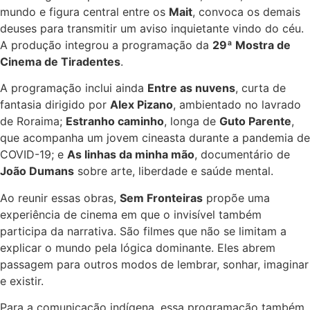
mundo e figura central entre os
Mait
, convoca os demais
deuses para transmitir um aviso inquietante vindo do céu.
A produção integrou a programação da
29ª Mostra de
Cinema de Tiradentes
.
A programação inclui ainda
Entre as nuvens
, curta de
fantasia dirigido por
Alex Pizano
, ambientado no lavrado
de Roraima;
Estranho caminho
, longa de
Guto Parente
,
que acompanha um jovem cineasta durante a pandemia de
COVID-19; e
As linhas da minha mão
, documentário de
João Dumans
sobre arte, liberdade e saúde mental.
Ao reunir essas obras,
Sem Fronteiras
propõe uma
experiência de cinema em que o invisível também
participa da narrativa. São filmes que não se limitam a
explicar o mundo pela lógica dominante. Eles abrem
passagem para outros modos de lembrar, sonhar, imaginar
e existir.
Para a comunicação indígena, essa programação também