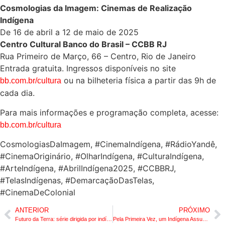
Cosmologias da Imagem: Cinemas de Realização
Indígena
De 16 de abril a 12 de maio de 2025
Centro Cultural Banco do Brasil – CCBB RJ
Rua Primeiro de Março, 66 – Centro, Rio de Janeiro
Entrada gratuita. Ingressos disponíveis no site
ou na bilheteria física a partir das 9h de
bb.com.br/cultura
cada dia.
Para mais informações e programação completa, acesse:
bb.com.br/cultura
CosmologiasDaImagem, #CinemaIndígena, #RádioYandê,
#CinemaOriginário, #OlharIndígena, #CulturaIndígena,
#ArteIndígena, #AbrilIndígena2025, #CCBBRJ,
#TelasIndígenas, #DemarcaçãoDasTelas,
#CinemaDeColonial
ANTERIOR
PRÓXIMO
Futuro da Terra: série dirigida por indígena estreia na IC Play durante o Abril Indígena
Pela Primeira Vez, um Indígena Assume uma Cadeira no Conselho da Cidade do Rio de Janeiro