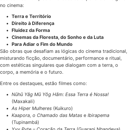
no cinema:
Terra e Território
Direito à Diferença
Fluidez da Forma
Cinemas da Floresta, do Sonho e da Luta
Para Adiar o Fim do Mundo
São obras que desafiam as lógicas do cinema tradicional,
misturando ficção, documentário, performance e ritual,
com estéticas singulares que dialogam com a terra, o
corpo, a memória e o futuro.
Entre os destaques, estão filmes como:
Nūhū Yãg Mū Yõg Hãm: Essa Terra é Nossa!
(Maxakali)
As Hiper Mulheres
(Kuikuro)
Kaapora, o Chamado das Matas
e
Ibirapema
(Tupinambá)
Yvy Pyte – Coração da Terra
(Guarani Nhandeva)