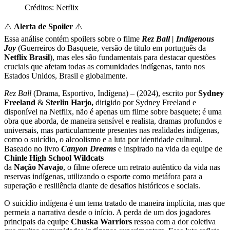
Créditos: Netflix
⚠️
Alerta de Spoiler
⚠️
Essa análise contém spoilers sobre o filme
Rez Ball | Indigenous
Joy
(Guerreiros do Basquete, versão de titulo em português da
Netflix Brasil
), mas eles são fundamentais para destacar questões
cruciais que afetam todas as comunidades indígenas, tanto nos
Estados Unidos, Brasil e globalmente.
Rez Ball
(Drama, Esportivo, Indígena) – (2024), escrito por
Sydney
Freeland
&
Sterlin Harjo,
dirigido por Sydney Freeland e
disponível na Netflix, não é apenas um filme sobre basquete; é uma
obra que aborda, de maneira sensível e realista, dramas profundos e
universais, mas particularmente presentes nas realidades indígenas,
como o suicídio, o alcoolismo e a luta por identidade cultural.
Baseado no livro
Canyon Dreams
e inspirado na vida da equipe de
Chinle High School Wildcats
da
Nação Navajo
, o filme oferece um retrato autêntico da vida nas
reservas indígenas, utilizando o esporte como metáfora para a
superação e resiliência diante de desafios históricos e sociais​.
O suicídio indígena é um tema tratado de maneira implícita, mas que
permeia a narrativa desde o início. A perda de um dos jogadores
principais da equipe
Chuska Warriors
ressoa com a dor coletiva