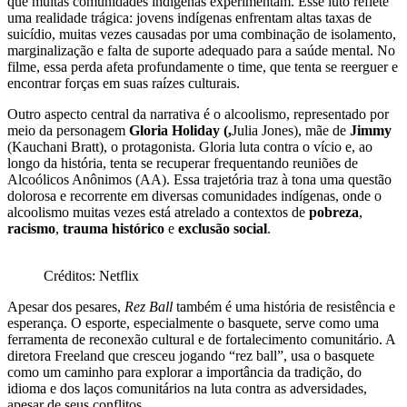
que muitas comunidades indígenas experimentam. Esse luto reflete
uma realidade trágica: jovens indígenas enfrentam altas taxas de
suicídio, muitas vezes causadas por uma combinação de isolamento,
marginalização e falta de suporte adequado para a saúde mental. No
filme, essa perda afeta profundamente o time, que tenta se reerguer e
encontrar forças em suas raízes culturais​.
Outro aspecto central da narrativa é o alcoolismo, representado por
meio da personagem
Gloria Holiday (,
Julia Jones), mãe de
Jimmy
(Kauchani Bratt), o protagonista. Gloria luta contra o vício e, ao
longo da história, tenta se recuperar frequentando reuniões de
Alcoólicos Anônimos (AA). Essa trajetória traz à tona uma questão
dolorosa e recorrente em diversas comunidades indígenas, onde o
alcoolismo muitas vezes está atrelado a contextos de
pobreza
,
racismo
,
trauma histórico
e
exclusão social
.
Créditos: Netflix
Apesar dos pesares,
Rez Ball
também é uma história de resistência e
esperança. O esporte, especialmente o basquete, serve como uma
ferramenta de reconexão cultural e de fortalecimento comunitário. A
diretora Freeland que cresceu jogando “rez ball”, usa o basquete
como um caminho para explorar a importância da tradição, do
idioma e dos laços comunitários na luta contra as adversidades,​
apesar de seus conflitos.