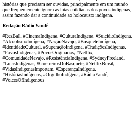
histórias que precisam ser ouvidas, principalmente em um mundo
que frequentemente ignora as lutas cotidianas dos povos indígenas,
assim fazendo dar a continuidade ao holocausto indígena.
Redação Rádio Yandê
#RezBall, #CinemaIndígena, #CulturaIndígena, #SuicídioIndígena,
#AlcoolismoIndígena, #NaçãoNavajo, #BasqueteIndígena,
#IdentidadeCultural, #SuperaçãoIndígena, #TradiçõesIndígenas,
#PovosIndigenas, #PovosOriginarios, #Netflix,
#ComunidadeNavajo, #ResistênciaIndígena, #SydneyFreeland,
#LutasIndígenas, #GuerreirosDoBasquete, #NetflixBrasil,
#VidasIndigenasImportam, #EsperançaIndígena,
#HistóriasIndígenas, #OrgulhoIndígena, #RádioYandê,
#VoicesOfIndigenous