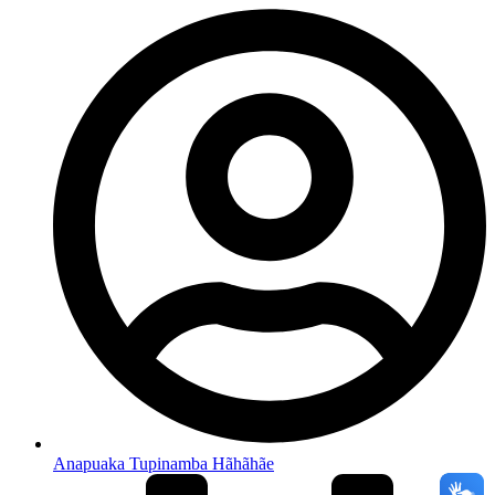
Anapuaka Tupinamba Hãhãhãe