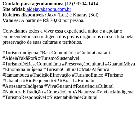
Contato para agendamentos:
(12) 99704-1414
Site oficial:
aldeiayakapora.com.br
Roteiros disponíveis:
Jaxy (Lua) e Kuaray (Sol)
Valores:
A partir de R$ 70,00 por pessoa.
Convidamos todos a viver essa experiência única e a apoiar o
empreendedorismo indigena dos povos originários em sua luta pela
preservação de suas culturas e territórios.
#TurismoIndígena #BaseComunitária #CulturaGuarani
#AldeiaYakãPorã #TurismoSustentável
#TurismoDeBaseComunitária #PreservaçãoCultural #GuaraniMbya
#EtnomídiaIndígena #TurismoCultural #MataAtlântica
#Itamambuca #TradiçãoEInovação #TurismoEtnico #Turismo
#Ubatuba #RioPequeno #SP #Brasil #Embratur
#ArtesanatoIndígena #VivaGuarani #ResistênciaCultural
#NaturezaETradição #ConexãoComANatureza #VivênciaIndígena
#TurismoResponsável #SustentabilidadeCultural