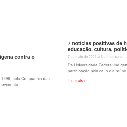
7 notícias positivas de
educação, cultura, políti
ígena contra o
7 de maio de 2026
Nenhum comentá
Da Universidade Federal Indígena 
participação política, o dia reún
m 1996, pela Companhia das
Leia mais »
 movimento