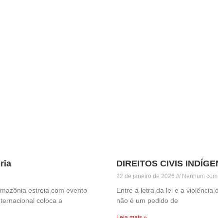
ria
DIREITOS CIVIS INDÍG
22 de janeiro de 2026
Nenhum come
Amazônia estreia com evento
Entre a letra da lei e a violênc
ternacional coloca a
não é um pedido de
Leia mais »