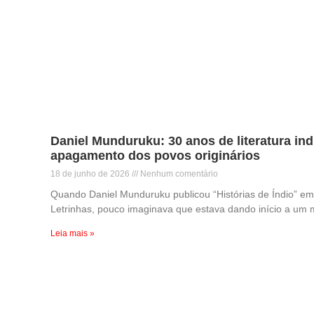
Daniel Munduruku: 30 anos de literatura ind
apagamento dos povos originários
18 de junho de 2026
Nenhum comentário
Quando Daniel Munduruku publicou “Histórias de Índio” e
Letrinhas, pouco imaginava que estava dando início a um
Leia mais »