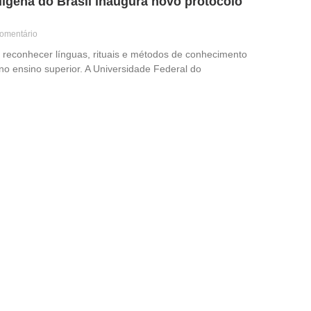
ígena do Brasil inaugura novo protocolo
omentário
reconhecer línguas, rituais e métodos de conhecimento
no ensino superior. A Universidade Federal do