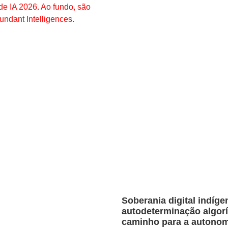
Soberania digital indígen
autodeterminação algor
caminho para a autonom