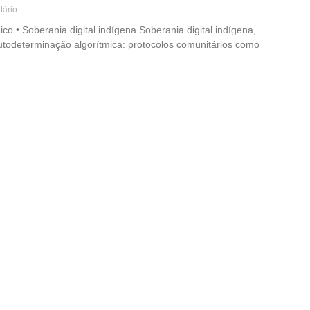
ário
o • Soberania digital indígena Soberania digital indígena,
e autodeterminação algorítmica: protocolos comunitários como