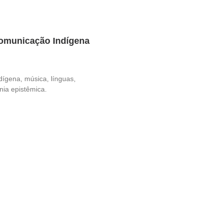
Comunicação Indígena
dígena, música, línguas,
nia epistêmica.