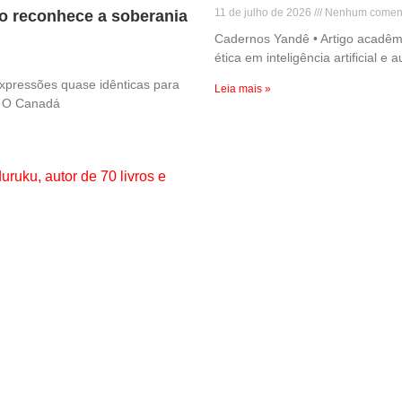
11 de julho de 2026
Nenhum coment
ão reconhece a soberania
Cadernos Yandê • Artigo acadêmic
ética em inteligência artificial 
expressões quase idênticas para
Leia mais »
l. O Canadá