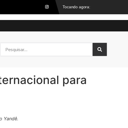
ternacional para
io Yandê.