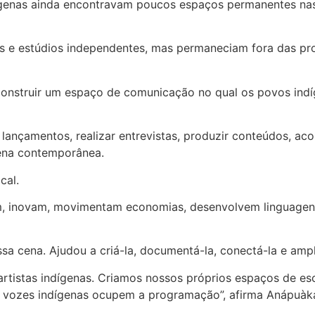
ígenas ainda encontravam poucos espaços permanentes nas r
ades e estúdios independentes, mas permaneciam fora das pr
onstruir um espaço de comunicação no qual os povos indíg
lançamentos, realizar entrevistas, produzir conteúdos, acom
gena contemporânea.
cal.
iam, inovam, movimentam economias, desenvolvem linguagen
cena. Ajudou a criá-la, documentá-la, conectá-la e ampli
tistas indígenas. Criamos nossos próprios espaços de es
s vozes indígenas ocupem a programação”, afirma Anápuàk