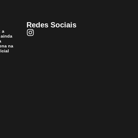
Redes Sociais
: a
 ainda
a
ena na
icial