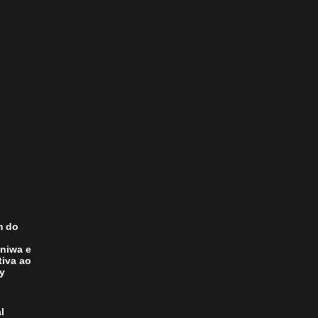
m do
niwa e
tiva ao
ay
l