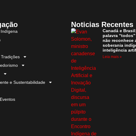
gação
Noticias Recentes
Canadá e Brasil
 Indígena
palavra “todos”
s
não reconhece 
soberania indíg
inteligência artif
 Tradições
Leia mais »
edorismo
ente e Sustentabilidade
Eventos