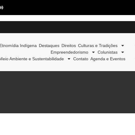
Etnomídia Indígena
Destaques
Direitos
Culturas e Tradições
Empreendedorismo
Colunistas
Meio Ambiente e Sustentabilidade
Contato
Agenda e Eventos