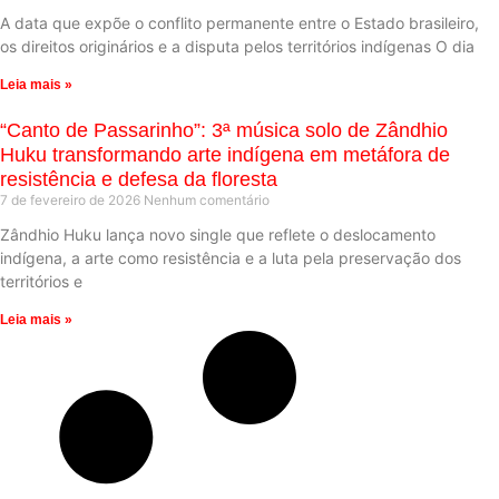
A data que expõe o conflito permanente entre o Estado brasileiro,
os direitos originários e a disputa pelos territórios indígenas O dia
Leia mais »
“Canto de Passarinho”: 3ª música solo de Zândhio
Huku transformando arte indígena em metáfora de
resistência e defesa da floresta
7 de fevereiro de 2026
Nenhum comentário
Zândhio Huku lança novo single que reflete o deslocamento
indígena, a arte como resistência e a luta pela preservação dos
territórios e
Leia mais »