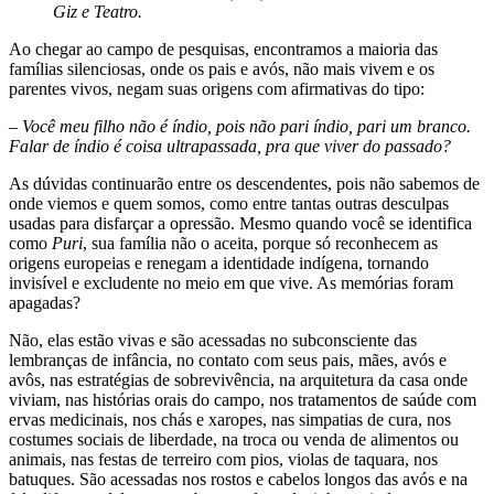
Giz e Teatro.
Ao chegar ao campo de pesquisas, encontramos a maioria das
famílias silenciosas, onde os pais e avós, não mais vivem e os
parentes vivos, negam suas origens com afirmativas do tipo:
– Você meu filho não é índio, pois não pari índio, pari um branco.
Falar de índio é coisa ultrapassada, pra que viver do passado?
As dúvidas continuarão entre os descendentes, pois não sabemos de
onde viemos e quem somos, como entre tantas outras desculpas
usadas para disfarçar a opressão. Mesmo quando você se identifica
como
Puri
, sua família não o aceita, porque só reconhecem as
origens europeias e renegam a identidade indígena, tornando
invisível e excludente no meio em que vive. As memórias foram
apagadas?
Não, elas estão vivas e são acessadas no subconsciente das
lembranças de infância, no contato com seus pais, mães, avós e
avôs, nas estratégias de sobrevivência, na arquitetura da casa onde
viviam, nas histórias orais do campo, nos tratamentos de saúde com
ervas medicinais, nos chás e xaropes, nas simpatias de cura, nos
costumes sociais de liberdade, na troca ou venda de alimentos ou
animais, nas festas de terreiro com pios, violas de taquara, nos
batuques. São acessadas nos rostos e cabelos longos das avós e na