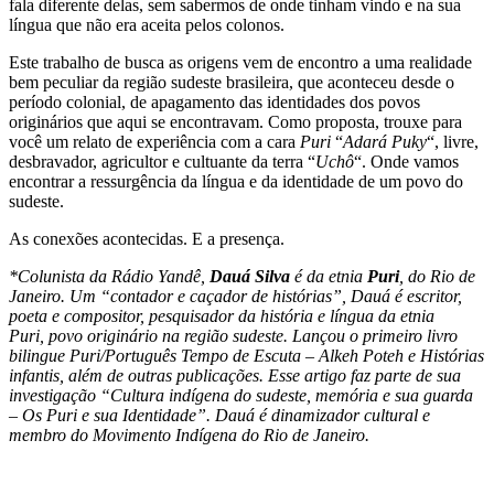
fala diferente delas, sem sabermos de onde tinham vindo e na sua
língua que não era aceita pelos colonos.
Este trabalho de busca as origens vem de encontro a uma realidade
bem peculiar da região sudeste brasileira, que aconteceu desde o
período colonial, de apagamento das identidades dos povos
originários que aqui se encontravam. Como proposta, trouxe para
você um relato de experiência com a cara
Puri
“
Adará Puky
“, livre,
desbravador, agricultor e cultuante da terra “
Uchô
“. Onde vamos
encontrar a ressurgência da língua e da identidade de um povo do
sudeste.
As conexões acontecidas. E a presença.
*Colunista da Rádio Yandê,
Dauá Silva
é da etnia
Puri
, do Rio de
Janeiro. Um “contador e caçador de histórias”, Dauá é escritor,
poeta e compositor, pesquisador da história e língua da etnia
Puri, povo originário na região sudeste. Lançou o primeiro livro
bilingue Puri/Português Tempo de Escuta – Alkeh Poteh e Histórias
infantis, além de outras publicações. Esse artigo faz parte de sua
investigação “Cultura indígena do sudeste, memória e sua guarda
– Os Puri e sua Identidade”. Dauá é dinamizador cultural e
membro do Movimento Indígena do Rio de Janeiro.