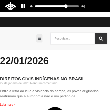
Culturas e Tradições
Meio Ambiente e Sustentabilidade
22/01/2026
DIREITOS CIVIS INDÍGENAS NO BRASIL
22 de janeiro de 2026
Nenhum comentário
Entre a letra da lei e a violência do campo, os povos originários
reafirmam que a autonomia não é um pedido de
Leia mais »